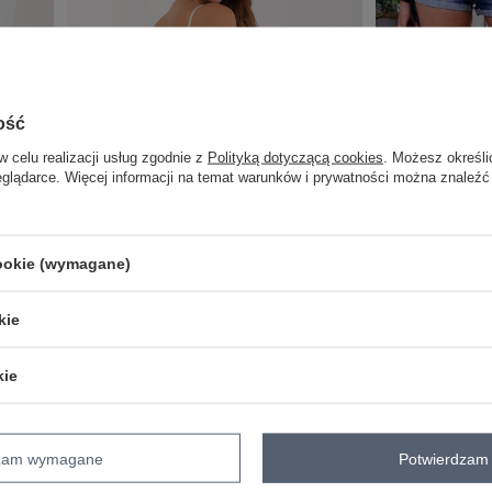
ość
w celu realizacji usług zgodnie z
Polityką dotyczącą cookies
. Możesz określi
eglądarce. Więcej informacji na temat warunków i prywatności można znaleźć
cookie (wymagane)
COTTON COMFORT
COTTON COMFOR
kie
z
Niebieskie wystrzępione szorty jeansowe
Niebieskie jeansowe
kie
Zaloguj się i zobacz cenę
Zaloguj się i zob
dzam wymagane
Potwierdzam 