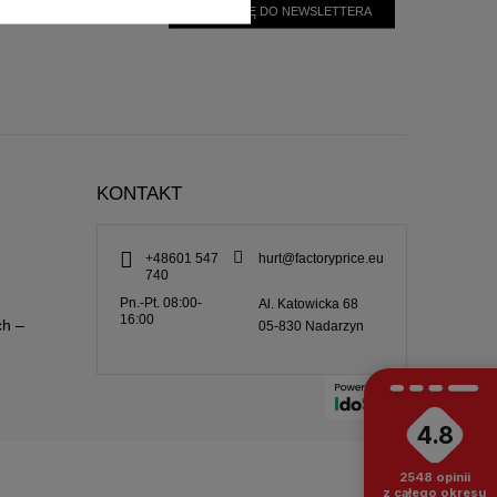
ZAPISZ SIĘ DO NEWSLETTERA
KONTAKT
+48601 547
hurt@factoryprice.eu
740
Pn.-Pt. 08:00-
Al. Katowicka 68
16:00
ch –
05-830
Nadarzyn
4.8
2548
opinii
z całego okresu