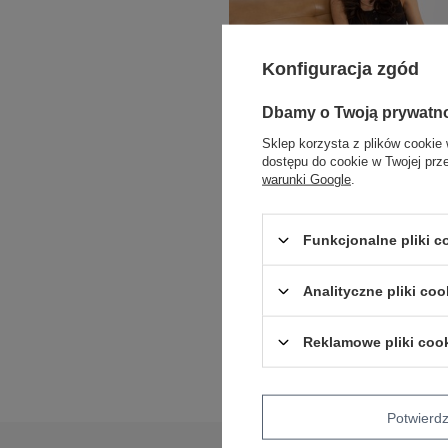
Konfiguracja zgód
Dbamy o Twoją prywatn
Sklep korzysta z plików cookie 
dostępu do cookie w Twojej prz
warunki Google
.
Funkcjonalne pliki 
COTTON COMFORT
Analityczne pliki coo
Khaki dopasowane spodnie typu cargo 
bawełny
Reklamowe pliki coo
Zaloguj się i zobacz cenę
Potwier