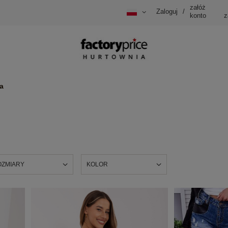
załóż
Zaloguj
/
konto
z
a
OZMIARY
KOLOR