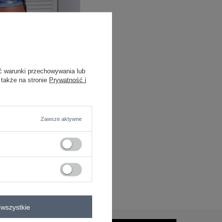
ć warunki przechowywania lub
 także na stronie
Prywatność i
Zawsze aktywne
T
 szorty z frędzlami
acz cenę
wszystkie