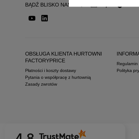
BĄDŹ BLISKO NAS
OBSŁUGA KLIENTA HURTOWNI
INFORM
FACTORYPRICE
Regulamin
Płatności i koszty dostawy
Polityka pr
Pytania o współpracę z hurtownią
Zasady zwrotów
4.8