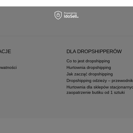
ACJE
DLA DROPSHIPPERÓW
Co to jest dropshipping
ywatności
Hurtownia dropshipping
Jak zacząć dropshipping
Dropshipping odzieży – przewodnik
Hurtownia dla sklepów stacjonarny
zaopatrzenie butiku od 1 sztuki