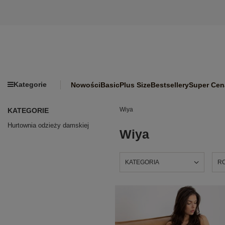
Kategorie
Nowości
Basic
Plus Size
Bestsellery
Super Cen
Wiya
KATEGORIE
Hurtownia odzieży damskiej
Wiya
KATEGORIA
R