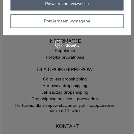
Potwierdzam wszystkie
FACTORYPRICE
Płatności i koszty dostawy
Potwierdzam wymagane
Pytania o współpracę z hurtownią
Zasady zwrotów
INFORMACJE
Regulamin
Polityka prywatności
DLA DROPSHIPPERÓW
Co to jest dropshipping
Hurtownia dropshipping
Jak zacząć dropshipping
Dropshipping odzieży – przewodnik
Hurtownia dla sklepów stacjonarnych – zaopatrzenie
butiku od 1 sztuki
KONTAKT