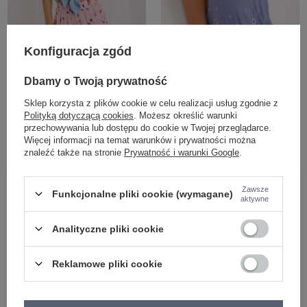
Konfiguracja zgód
VISCOSE COMFORT
Dbamy o Twoją prywatność
Różowe letnie szorty we wzory
Niebieski kombinezon w drobne
Sklep korzysta z plików cookie w celu realizacji usług zgodnie z
Ownership
paski
Polityką dotyczącą cookies
. Możesz określić warunki
przechowywania lub dostępu do cookie w Twojej przeglądarce.
Zaloguj się i zobacz cenę
Zaloguj się i zobacz cenę
Więcej informacji na temat warunków i prywatności można
znaleźć także na stronie
Prywatność i warunki Google
.
Zawsze
BĄDŹ BLISKO NAS
Funkcjonalne pliki cookie (wymagane)
aktywne
Analityczne pliki cookie
Reklamowe pliki cookie
OBSŁUGA KLIENTA HURTOWNI