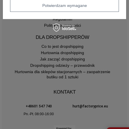
Potwierdzam wymagane
INFORMACJE
Regulamin
Polityka prywatności
DLA DROPSHIPPERÓW
Co to jest dropshipping
Hurtownia dropshipping
Jak zacząć dropshipping
Dropshipping odzieży – przewodnik
Hurtownia dla sklepów stacjonarnych – zaopatrzenie
butiku od 1 sztuki
KONTAKT
+48601 547 740
hurt@factoryprice.eu
Pn.-Pt. 08:00-16:00