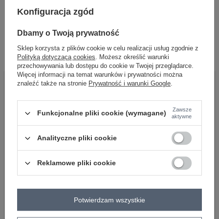
Konfiguracja zgód
Beżowa chusta z wiskozy we wzory
Dbamy o Twoją prywatność
Zaloguj się i zobacz cenę
Sklep korzysta z plików cookie w celu realizacji usług zgodnie z
Polityką dotyczącą cookies
. Możesz określić warunki
przechowywania lub dostępu do cookie w Twojej przeglądarce.
Więcej informacji na temat warunków i prywatności można
znaleźć także na stronie
Prywatność i warunki Google
.
BĄDŹ BLISKO NAS
Zawsze
Funkcjonalne pliki cookie (wymagane)
aktywne
Analityczne pliki cookie
Reklamowe pliki cookie
OBSŁUGA KLIENTA HURTOWNI
FACTORYPRICE
Płatności i koszty dostawy
Potwierdzam wszystkie
Pytania o współpracę z hurtownią
Zasady zwrotów