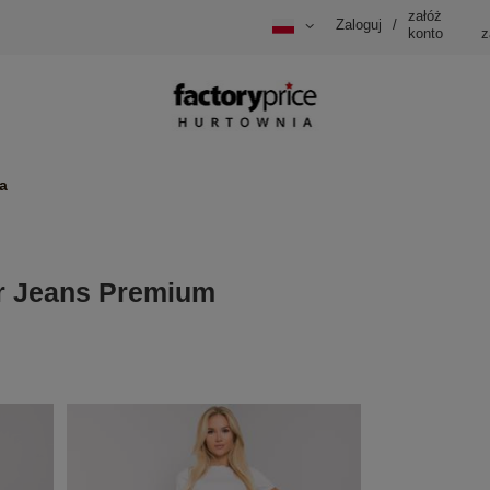
załóż
Zaloguj
/
konto
z
a
ar Jeans Premium