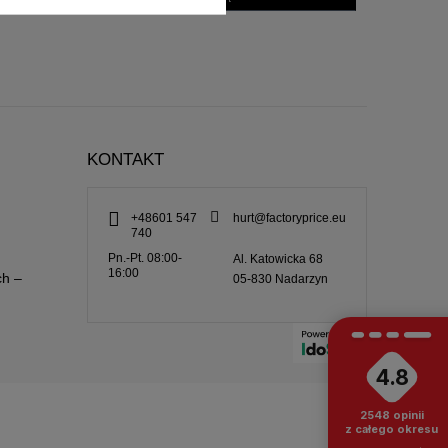
KONTAKT
+48601 547
hurt@factoryprice.eu
740
Pn.-Pt. 08:00-
Al. Katowicka 68
16:00
ch –
05-830
Nadarzyn
4.8
2548
opinii
z całego okresu