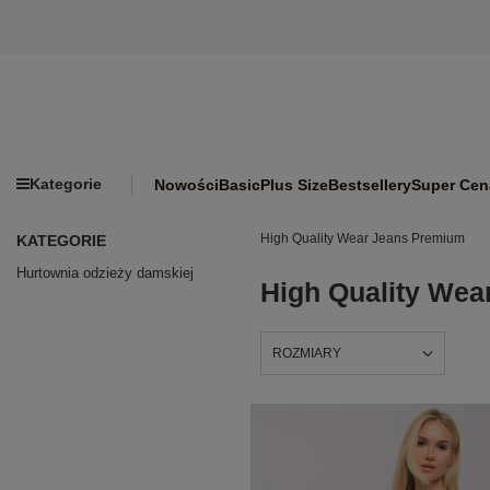
Kategorie
Nowości
Basic
Plus Size
Bestsellery
Super Cen
High Quality Wear Jeans Premium
KATEGORIE
Hurtownia odzieży damskiej
High Quality We
ROZMIARY