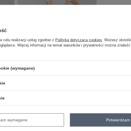
ość
w celu realizacji usług zgodnie z
Polityką dotyczącą cookies
. Możesz określi
eglądarce. Więcej informacji na temat warunków i prywatności można znaleźć
cookie (wymagane)
COTTON COMFORT
kie
 Suffolk
Ciemnoniebieskie jeansy regular Portsmouth
kie
Zaloguj się i zobacz cenę
dzam wymagane
Potwierdzam 