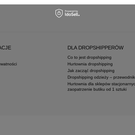
ACJE
DLA DROPSHIPPERÓW
Co to jest dropshipping
ywatności
Hurtownia dropshipping
Jak zacząć dropshipping
Dropshipping odzieży – przewodnik
Hurtownia dla sklepów stacjonarny
zaopatrzenie butiku od 1 sztuki