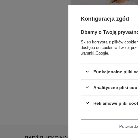
Konfiguracja zgód
Dbamy o Twoją prywatn
Sklep korzysta z plików cookie 
dostępu do cookie w Twojej prz
warunki Google
.
Funkcjonalne pliki 
COTTON COMFORT
Analityczne pliki coo
Ciemnoniebieskie proste jeansy damskie
Reklamowe pliki coo
Zaloguj się i zobacz cenę
Potwier