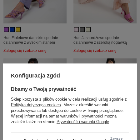
Hurt Fioletowe damskie spodnie
Hurt Jasnoróżowe spodnie
dzianinowe z wysokim stanem
dzianinowe z szeroką nogawką
Zaloguj się i zobacz cenę
Zaloguj się i zobacz cenę
Konfiguracja zgód
Dbamy o Twoją prywatność
Sklep korzysta z plików cookie w celu realizacji usług zgodnie z
Polityką dotyczącą cookies
. Możesz określić warunki
przechowywania lub dostępu do cookie w Twojej przeglądarce.
Więcej informacji na temat warunków i prywatności można
znaleźć także na stronie
Prywatność i warunki Google
.
Zawsze