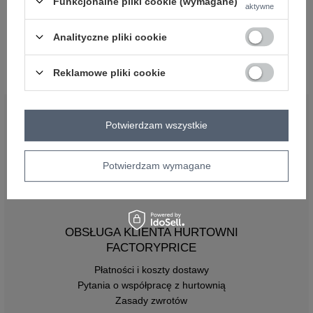
Funkcjonalne pliki cookie (wymagane)
aktywne
Hurt Ciemnoniebieskie szerokie
Hurtownia Ecru damskie spodnie
spodnie dzianinowe z rozcięciem
dzianinowe ze ściągaczem
Analityczne pliki cookie
Zaloguj się i zobacz cenę
Zaloguj się i zobacz cenę
Reklamowe pliki cookie
BĄDŹ BLISKO NAS
Potwierdzam wszystkie
Potwierdzam wymagane
OBSŁUGA KLIENTA HURTOWNI
FACTORYPRICE
Płatności i koszty dostawy
Pytania o współpracę z hurtownią
Zasady zwrotów