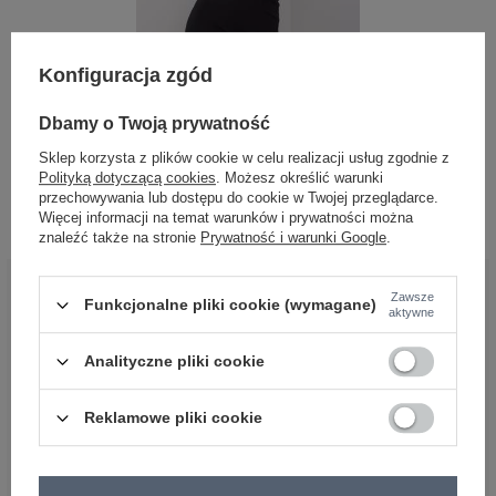
Konfiguracja zgód
Dbamy o Twoją prywatność
Sklep korzysta z plików cookie w celu realizacji usług zgodnie z
Czarny komplet dzianinowy Abena
Polityką dotyczącą cookies
. Możesz określić warunki
Zaloguj się i zobacz cenę
przechowywania lub dostępu do cookie w Twojej przeglądarce.
Więcej informacji na temat warunków i prywatności można
znaleźć także na stronie
Prywatność i warunki Google
.
BĄDŹ BLISKO NAS
Zawsze
Funkcjonalne pliki cookie (wymagane)
aktywne
Analityczne pliki cookie
Reklamowe pliki cookie
OBSŁUGA KLIENTA HURTOWNI