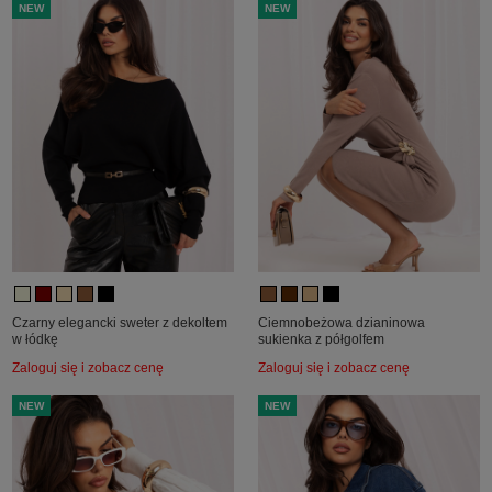
NEW
NEW
Czarny elegancki sweter z dekoltem
Ciemnobeżowa dzianinowa
w łódkę
sukienka z półgolfem
Zaloguj się i zobacz cenę
Zaloguj się i zobacz cenę
NEW
NEW