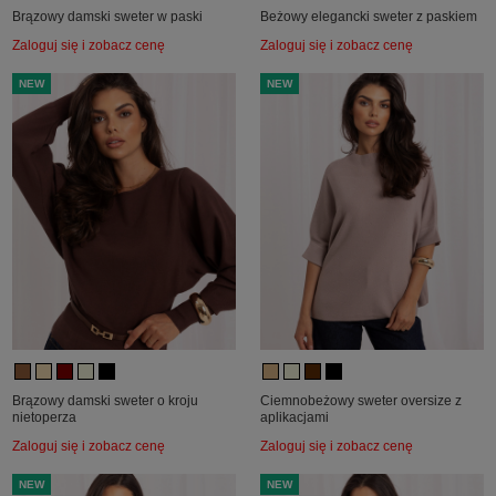
Brązowy damski sweter w paski
Beżowy elegancki sweter z paskiem
Zaloguj się i zobacz cenę
Zaloguj się i zobacz cenę
NEW
NEW
Brązowy damski sweter o kroju
Ciemnobeżowy sweter oversize z
nietoperza
aplikacjami
Zaloguj się i zobacz cenę
Zaloguj się i zobacz cenę
NEW
NEW