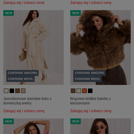
Zaloguj się i zobacz cenę
Zaloguj się i zobacz cenę
NEW
NEW
CONTAINS ANGORA
CONTAINS ANGORA
CONTAINS WOOL
CONTAINS WOOL
Jasnobeżowe damskie futro z
Brązowe krótkie futerko z
domieszką wełny
kieszeniami
Zaloguj się i zobacz cenę
Zaloguj się i zobacz cenę
NEW
NEW