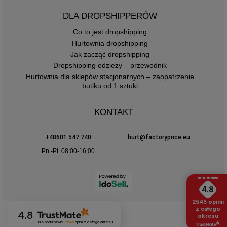
DLA DROPSHIPPERÓW
Co to jest dropshipping
Hurtownia dropshipping
Jak zacząć dropshipping
Dropshipping odzieży – przewodnik
Hurtownia dla sklepów stacjonarnych – zaopatrzenie
butiku od 1 sztuki
KONTAKT
+48601 547 740
hurt@factoryprice.eu
Pn.-Pt. 08:00-16:00
4.8
2545
opinii
z całego
4.8
okresu
Na podstawie
2545
opinii
z całego okresu