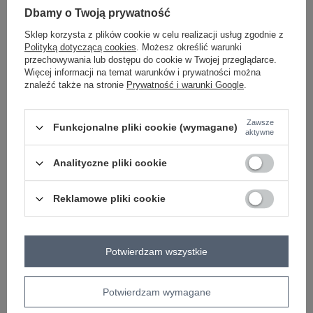
Dbamy o Twoją prywatność
Sklep korzysta z plików cookie w celu realizacji usług zgodnie z
Polityką dotyczącą cookies
. Możesz określić warunki
przechowywania lub dostępu do cookie w Twojej przeglądarce.
Więcej informacji na temat warunków i prywatności można
znaleźć także na stronie
Prywatność i warunki Google
.
CONTAINS WOOL
CONTAINS WOOL
CONTAINS ANGORA
CONTAINS ANGORA
Zawsze
Funkcjonalne pliki cookie (wymagane)
aktywne
Czarno-beżowe futro z kontrastowym
Ecru-beżowe damskie futerko w
Analityczne pliki cookie
kołnierzem
panterkę
Zaloguj się i zobacz cenę
Zaloguj się i zobacz cenę
Reklamowe pliki cookie
NEW
NEW
Potwierdzam wszystkie
Potwierdzam wymagane