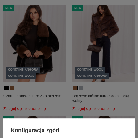
NEW
NEW
CONTAINS ANGORA
CONTAINS WOOL
CONTAINS WOOL
CONTAINS ANGORA
Czarne damskie futro z kołnierzem
Brązowe krótkie futro z domieszką
wełny
Zaloguj się i zobacz cenę
Zaloguj się i zobacz cenę
NEW
NEW
Konfiguracja zgód