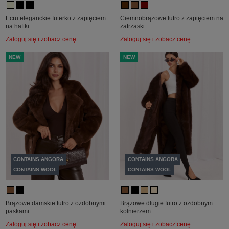
Ecru eleganckie futerko z zapięciem
Ciemnobrązowe futro z zapięciem na
na haftki
zatrzaski
Zaloguj się i zobacz cenę
Zaloguj się i zobacz cenę
NEW
NEW
CONTAINS ANGORA
CONTAINS ANGORA
CONTAINS WOOL
CONTAINS WOOL
Brązowe damskie futro z ozdobnymi
Brązowe długie futro z ozdobnym
paskami
kołnierzem
Zaloguj się i zobacz cenę
Zaloguj się i zobacz cenę