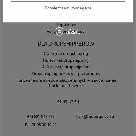
Zasady zwrotów
Potwierdzam wymagane
INFORMACJE
Regulamin
Polityka prywatności
DLA DROPSHIPPERÓW
Co to jest dropshipping
Hurtownia dropshipping
Jak zacząć dropshipping
Dropshipping odzieży – przewodnik
Hurtownia dla sklepów stacjonarnych – zaopatrzenie
butiku od 1 sztuki
KONTAKT
+48601 547 740
hurt@factoryprice.eu
Pn.-Pt. 08:00-16:00