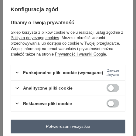
Konfiguracja zgód
+7
Hurtownia Pistacjowy damski sweter
Dbamy o Twoją prywatność
o kroju oversize
Zaloguj się i zobacz cenę
Sklep korzysta z plików cookie w celu realizacji usług zgodnie z
Polityką dotyczącą cookies
. Możesz określić warunki
przechowywania lub dostępu do cookie w Twojej przeglądarce.
Więcej informacji na temat warunków i prywatności można
znaleźć także na stronie
Prywatność i warunki Google
.
BĄDŹ BLISKO NAS
Zawsze
Funkcjonalne pliki cookie (wymagane)
aktywne
Analityczne pliki cookie
Reklamowe pliki cookie
OBSŁUGA KLIENTA HURTOWNI
FACTORYPRICE
Płatności i koszty dostawy
Potwierdzam wszystkie
Pytania o współpracę z hurtownią