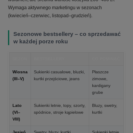
Wymaga aktywnego marketingu w sezonach
(kwiecień–czerwiec, listopad–grudzień).
Sezonowe bestsellery – co sprzedawać
w każdej porze roku
SEZON
BESTSELLERY
CO POMINĄĆ
Wiosna
Sukienki casualowe, bluzki,
Płaszcze
(III–V)
kurtki przejściowe, jeans
zimowe,
kardigany
grube
Lato
Sukienki letnie, topy, szorty,
Bluzy, swetry,
(VI–
spódnice, stroje kąpielowe
kurtki
VIII)
Jesień
Swetry, bluzy, kurtki
Sukienki letnie,