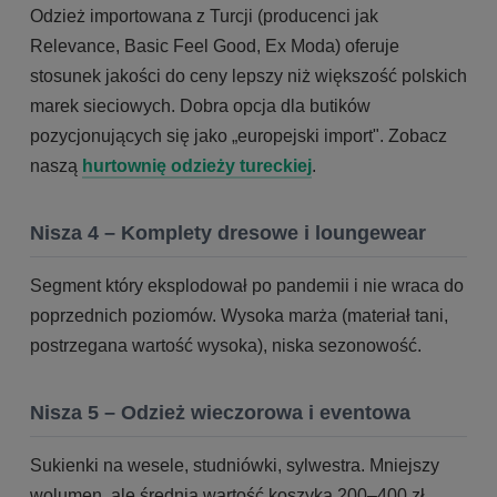
Odzież importowana z Turcji (producenci jak
Relevance, Basic Feel Good, Ex Moda) oferuje
stosunek jakości do ceny lepszy niż większość polskich
marek sieciowych. Dobra opcja dla butików
pozycjonujących się jako „europejski import". Zobacz
naszą
hurtownię odzieży tureckiej
.
Nisza 4 – Komplety dresowe i loungewear
Segment który eksplodował po pandemii i nie wraca do
poprzednich poziomów. Wysoka marża (materiał tani,
postrzegana wartość wysoka), niska sezonowość.
Nisza 5 – Odzież wieczorowa i eventowa
Sukienki na wesele, studniówki, sylwestra. Mniejszy
wolumen, ale średnia wartość koszyka 200–400 zł.