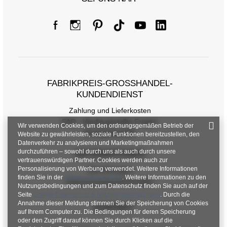
FABRIKPREIS-GROSSHANDEL-K
UNDENDIENST
Zahlung und Lieferkosten
FAQ - Häufig gestellte Fragen
Wir verwenden Cookies, um den ordnungsgemäßen Betrieb der
Rückgabepolitik
Website zu gewährleisten, soziale Funktionen bereitzustellen, den
Datenverkehr zu analysieren und Marketingmaßnahmen
durchzuführen – sowohl durch uns als auch durch unsere
INFORMATIONEN
vertrauenswürdigen Partner. Cookies werden auch zur
Personalisierung von Werbung verwendet. Weitere Informationen
Verordnungen
finden Sie in der
Datenschutzrichtlinie
. Weitere Informationen zu den
Datenschutzbestimmungen
Nutzungsbedingungen und zum Datenschutz finden Sie auch auf der
Seite
Google Datenschutz & Nutzungsbedingungen
. Durch die
Annahme dieser Meldung stimmen Sie der Speicherung von Cookies
KONTAKT
auf Ihrem Computer zu. Die Bedingungen für deren Speicherung
oder den Zugriff darauf können Sie durch Klicken auf die