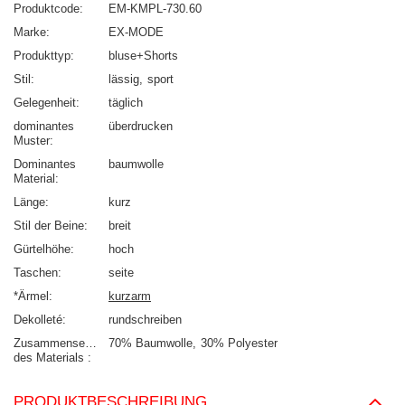
Produktcode
EM-KMPL-730.60
Marke
EX-MODE
Produkttyp
bluse+Shorts
Stil
lässig
sport
Gelegenheit
täglich
dominantes
überdrucken
Muster
Dominantes
baumwolle
Material
Länge
kurz
Stil der Beine
breit
Gürtelhöhe
hoch
Taschen
seite
*Ärmel
kurzarm
Dekolleté
rundschreiben
Zusammensetzung
70% Baumwolle
30% Polyester
des Materials
PRODUKTBESCHREIBUNG