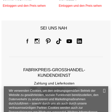
Einloggen und den Preis sehen
Einloggen und den Preis sehen
SEI UNS NAH
FABRIKPREIS-GROSSHANDEL-K
UNDENDIENST
Zahlung und Lieferkosten
FAQ - Häufig gestellte Fragen
Wir verwenden Cookies, um den ordnungsgemäßen Betrieb der
Rückgabepolitik
Website zu gewährleisten, soziale Funktionen bereitzustellen, den
Datenverkehr zu analysieren und Marketingmaßnahmen
durchzuführen – sowohl durch uns als auch durch unsere
INFORMATIONEN
vertrauenswürdigen Partner. Cookies werden auch zur