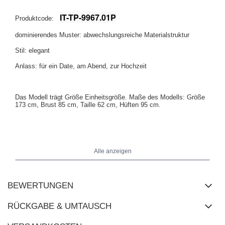
IT-TP-9967.01P
Produktcode:
dominierendes Muster: abwechslungsreiche Materialstruktur
Stil: elegant
Anlass: für ein Date, am Abend, zur Hochzeit
Das Modell trägt Größe Einheitsgröße. Maße des Modells: Größe
173 cm, Brust 85 cm, Taille 62 cm, Hüften 95 cm.
Maße des Oberteils in Einheitsgröße: Breite unter den Achseln - 37
cm (flach),
Breite unter den Achseln - 61 cm (dehnbar), Breite in
der Taille - 34 cm, Breite in den Hüften - 42 cm, Gesamtlänge - 69
Alle anzeigen
cm.
BEWERTUNGEN
RÜCKGABE & UMTAUSCH