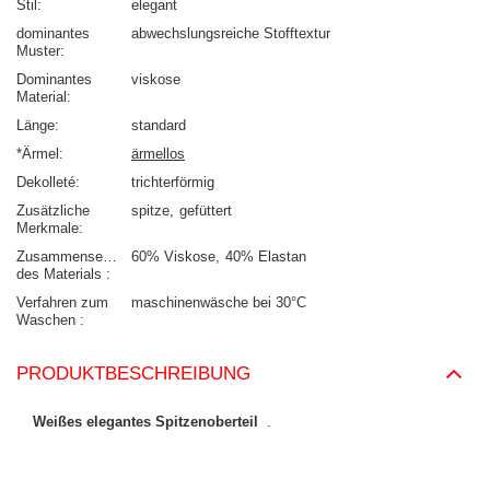
Stil
elegant
dominantes
abwechslungsreiche Stofftextur
Muster
Dominantes
viskose
Material
Länge
standard
*Ärmel
ärmellos
Dekolleté
trichterförmig
Zusätzliche
spitze
gefüttert
Merkmale
Zusammensetzung
60% Viskose
40% Elastan
des Materials
Verfahren zum
maschinenwäsche bei 30°C
Waschen
PRODUKTBESCHREIBUNG
Weißes elegantes Spitzenoberteil
.