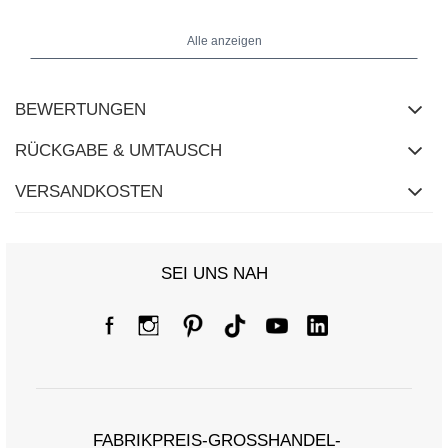
Maße des Tops in One Size: Breite unter den Achseln - 37 cm
(flach),
Breite unter den Achseln - 61 cm (dehnbar), Taille - 34 cm,
Hüfte - 42 cm, Gesamtlänge - 69 cm.
Alle anzeigen
BEWERTUNGEN
RÜCKGABE & UMTAUSCH
VERSANDKOSTEN
SEI UNS NAH
FABRIKPREIS-GROSSHANDEL-K