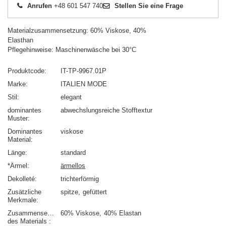
Anrufen
+48 601 547 740
Stellen Sie eine Frage
Materialzusammensetzung: 60% Viskose, 40%
Elasthan
Pflegehinweise: Maschinenwäsche bei 30°C
Produktcode
IT-TP-9967.01P
Marke
ITALIEN MODE
Stil
elegant
dominantes
abwechslungsreiche Stofftextur
Muster
Dominantes
viskose
Material
Länge
standard
*Ärmel
ärmellos
Dekolleté
trichterförmig
Zusätzliche
spitze
gefüttert
Merkmale
Zusammensetzung
60% Viskose
40% Elastan
des Materials