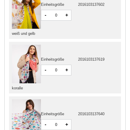
Einheitsgröße
2016103137602
-
+
weiß und gelb
Einheitsgröße
2016103137619
-
+
koralle
Einheitsgröße
2016103137640
-
+