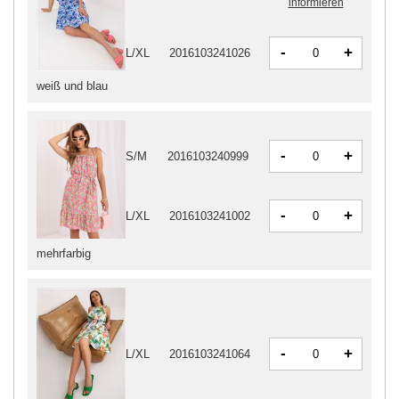
informieren
-
+
L/XL
2016103241026
weiß und blau
-
+
S/M
2016103240999
-
+
L/XL
2016103241002
mehrfarbig
-
+
L/XL
2016103241064