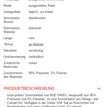
Mode
ausgestelltes Kleid
Gelegenheit
täglich
zur Arbeit
dominantes
überdrucken
Muster
Dominantes
polyester
Material
Länge
mini
*Ärmel
an Riemen
Dekolleté
rechteckig
Umklammerung
verbindlich
Zusätzliche
volant
Merkmale
Zusammensetzung
95% Polyester
5% Elastan
des Materials
PRODUKTBESCHREIBUNG
Grün-pinkes Sommerkleid von RUE PARIS, hergestellt aus 95%
Polyester und 5% Elasthan, ist eine Kombination aus Alltags- und
Casual-Stil. Verfügbar in der Größe S/M, hat es Rüschchen mit
Bindebändern und einen stofflichen Gürtel. Ein ideales