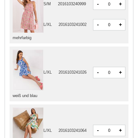
-
+
S/M
2016103240999
-
+
L/XL
2016103241002
mehrfarbig
-
+
L/XL
2016103241026
weiß und blau
-
+
L/XL
2016103241064