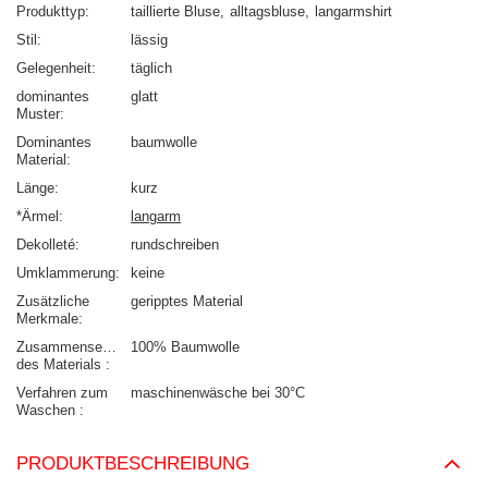
Produkttyp
taillierte Bluse
alltagsbluse
langarmshirt
Stil
lässig
Gelegenheit
täglich
dominantes
glatt
Muster
Dominantes
baumwolle
Material
Länge
kurz
*Ärmel
langarm
Dekolleté
rundschreiben
Umklammerung
keine
Zusätzliche
geripptes Material
Merkmale
Zusammensetzung
100% Baumwolle
des Materials
Verfahren zum
maschinenwäsche bei 30°C
Waschen
PRODUKTBESCHREIBUNG