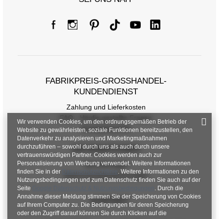
FABRIKPREIS-GROSSHANDEL-K
UNDENDIENST
Zahlung und Lieferkosten
FAQ - Häufig gestellte Fragen
Wir verwenden Cookies, um den ordnungsgemäßen Betrieb der
Rückgabepolitik
Website zu gewährleisten, soziale Funktionen bereitzustellen, den
Datenverkehr zu analysieren und Marketingmaßnahmen
durchzuführen – sowohl durch uns als auch durch unsere
INFORMATIONEN
vertrauenswürdigen Partner. Cookies werden auch zur
Personalisierung von Werbung verwendet. Weitere Informationen
Verordnungen
finden Sie in der
Datenschutzrichtlinie
. Weitere Informationen zu den
Datenschutzbestimmungen
Nutzungsbedingungen und zum Datenschutz finden Sie auch auf der
Seite
Google Datenschutz & Nutzungsbedingungen
. Durch die
Annahme dieser Meldung stimmen Sie der Speicherung von Cookies
KONTAKT
auf Ihrem Computer zu. Die Bedingungen für deren Speicherung
oder den Zugriff darauf können Sie durch Klicken auf die