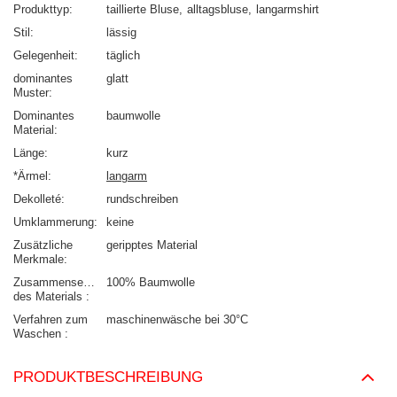
Produkttyp
taillierte Bluse
alltagsbluse
langarmshirt
Stil
lässig
Gelegenheit
täglich
dominantes
glatt
Muster
Dominantes
baumwolle
Material
Länge
kurz
*Ärmel
langarm
Dekolleté
rundschreiben
Umklammerung
keine
Zusätzliche
geripptes Material
Merkmale
Zusammensetzung
100% Baumwolle
des Materials
Verfahren zum
maschinenwäsche bei 30°C
Waschen
PRODUKTBESCHREIBUNG