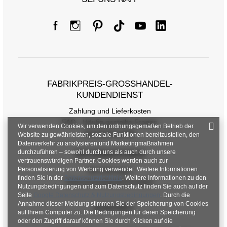
FABRIKPREIS-GROSSHANDEL-K
UNDENDIENST
Zahlung und Lieferkosten
FAQ - Häufig gestellte Fragen
Wir verwenden Cookies, um den ordnungsgemäßen Betrieb der
Rückgabepolitik
Website zu gewährleisten, soziale Funktionen bereitzustellen, den
Datenverkehr zu analysieren und Marketingmaßnahmen
durchzuführen – sowohl durch uns als auch durch unsere
INFORMATIONEN
vertrauenswürdigen Partner. Cookies werden auch zur
Personalisierung von Werbung verwendet. Weitere Informationen
Verordnungen
finden Sie in der
Datenschutzrichtlinie
. Weitere Informationen zu den
Datenschutzbestimmungen
Nutzungsbedingungen und zum Datenschutz finden Sie auch auf der
Seite
Google Datenschutz & Nutzungsbedingungen
. Durch die
Annahme dieser Meldung stimmen Sie der Speicherung von Cookies
KONTAKT
auf Ihrem Computer zu. Die Bedingungen für deren Speicherung
oder den Zugriff darauf können Sie durch Klicken auf die