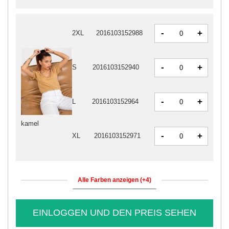
-
+
2XL
2016103152988
-
+
S
2016103152940
-
+
L
2016103152964
kamel
-
+
XL
2016103152971
Alle Farben anzeigen (+4)
EINLOGGEN UND DEN PREIS SEHEN