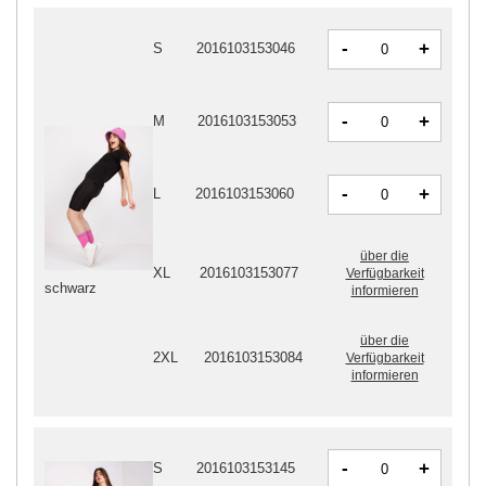
-
+
S
2016103153046
-
+
M
2016103153053
-
+
L
2016103153060
über die
XL
2016103153077
Verfügbarkeit
schwarz
informieren
über die
2XL
2016103153084
Verfügbarkeit
informieren
-
+
S
2016103153145