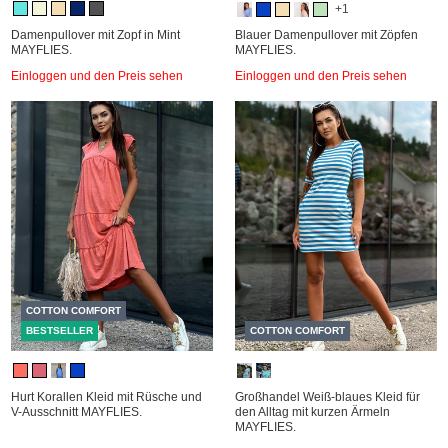
+1
Damenpullover mit Zopf in Mint
Blauer Damenpullover mit Zöpfen
MAYFLIES.
MAYFLIES.
Einloggen und den Preis sehen
Einloggen und den Preis sehen
COTTON COMFORT
BESTSELLER
COTTON COMFORT
Hurt Korallen Kleid mit Rüsche und
Großhandel Weiß-blaues Kleid für
V-Ausschnitt MAYFLIES.
den Alltag mit kurzen Ärmeln
MAYFLIES.