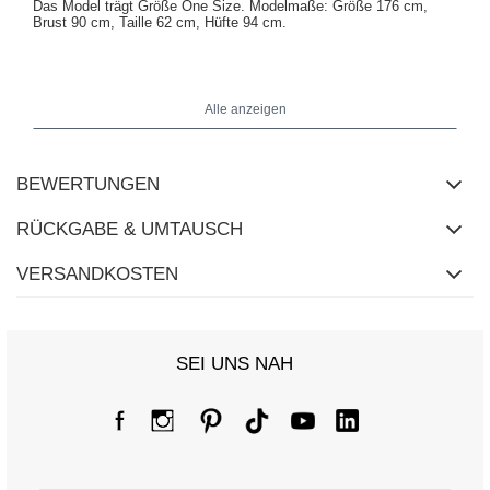
Das Model trägt Größe One Size.
Modelmaße:
Größe 176 cm,
Brust 90 cm, Taille 62 cm, Hüfte 94 cm
.
Maße der Bluse in Größe One Size: Breite unter den Achseln - 49
cm, Breite an den Hüften - 43 cm, Gesamtlänge - 60 cm.
Alle anzeigen
BEWERTUNGEN
RÜCKGABE & UMTAUSCH
VERSANDKOSTEN
SEI UNS NAH