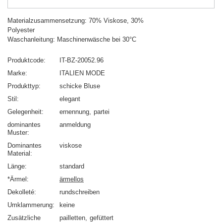
Materialzusammensetzung: 70% Viskose, 30%
Polyester
Waschanleitung: Maschinenwäsche bei 30°C
Produktcode
IT-BZ-20052.96
Marke
ITALIEN MODE
Produkttyp
schicke Bluse
Stil
elegant
Gelegenheit
ernennung
partei
dominantes
anmeldung
Muster
Dominantes
viskose
Material
Länge
standard
*Ärmel
ärmellos
Dekolleté
rundschreiben
Umklammerung
keine
Zusätzliche
pailletten
gefüttert