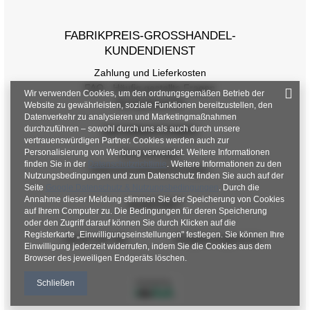
FABRIKPREIS-GROSSHANDEL-K
UNDENDIENST
Zahlung und Lieferkosten
FAQ - Häufig gestellte Fragen
Wir verwenden Cookies, um den ordnungsgemäßen Betrieb der
Rückgabepolitik
Website zu gewährleisten, soziale Funktionen bereitzustellen, den
Datenverkehr zu analysieren und Marketingmaßnahmen
durchzuführen – sowohl durch uns als auch durch unsere
INFORMATIONEN
vertrauenswürdigen Partner. Cookies werden auch zur
Personalisierung von Werbung verwendet. Weitere Informationen
Verordnungen
finden Sie in der
Datenschutzrichtlinie
. Weitere Informationen zu den
Datenschutzbestimmungen
Nutzungsbedingungen und zum Datenschutz finden Sie auch auf der
Seite
Google Datenschutz & Nutzungsbedingungen
. Durch die
Annahme dieser Meldung stimmen Sie der Speicherung von Cookies
KONTAKT
auf Ihrem Computer zu. Die Bedingungen für deren Speicherung
oder den Zugriff darauf können Sie durch Klicken auf die
Registerkarte „Einwilligungseinstellungen" festlegen. Sie können Ihre
+48 601 547 740
hurt@factoryprice.eu
Einwilligung jederzeit widerrufen, indem Sie die Cookies aus dem
Browser des jeweiligen Endgeräts löschen.
Schließen