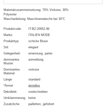
Materialzusammensetzung: 70% Viskose, 30%
Polyester
Waschanleitung: Maschinenwäsche bei 30°C
Produktcode
IT-BZ-20052.96
Marke
ITALIEN MODE
Produkttyp
schicke Bluse
Stil
elegant
Gelegenheit
ernennung
partei
dominantes
anmeldung
Muster
Dominantes
viskose
Material
Länge
standard
*Ärmel
ärmellos
Dekolleté
rundschreiben
Umklammerung
keine
Zusätzliche
pailletten
gefüttert