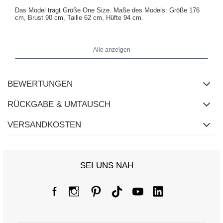
Das Model trägt Größe One Size.
Maße des Models:
Größe 176
cm, Brust 90 cm, Taille 62 cm, Hüfte 94 cm
.
Maße der Bluse in Größe One Size: Breite unter den Achseln - 49
Alle anzeigen
cm, Breite an den Hüften - 43 cm, Gesamtlänge - 60 cm.
BEWERTUNGEN
RÜCKGABE & UMTAUSCH
VERSANDKOSTEN
SEI UNS NAH