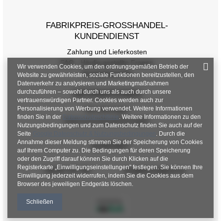
FABRIKPREIS-GROSSHANDEL-K
UNDENDIENST
Zahlung und Lieferkosten
FAQ - Häufig gestellte Fragen
Wir verwenden Cookies, um den ordnungsgemäßen Betrieb der
Rückgabepolitik
Website zu gewährleisten, soziale Funktionen bereitzustellen, den
Datenverkehr zu analysieren und Marketingmaßnahmen
durchzuführen – sowohl durch uns als auch durch unsere
INFORMATIONEN
vertrauenswürdigen Partner. Cookies werden auch zur
Personalisierung von Werbung verwendet. Weitere Informationen
Verordnungen
finden Sie in der
Datenschutzrichtlinie
. Weitere Informationen zu den
Datenschutzbestimmungen
Nutzungsbedingungen und zum Datenschutz finden Sie auch auf der
Seite
Google Datenschutz & Nutzungsbedingungen
. Durch die
Annahme dieser Meldung stimmen Sie der Speicherung von Cookies
KONTAKT
auf Ihrem Computer zu. Die Bedingungen für deren Speicherung
oder den Zugriff darauf können Sie durch Klicken auf die
Registerkarte „Einwilligungseinstellungen" festlegen. Sie können Ihre
+48 601 547 740
hurt@factoryprice.eu
Einwilligung jederzeit widerrufen, indem Sie die Cookies aus dem
Browser des jeweiligen Endgeräts löschen.
Schließen