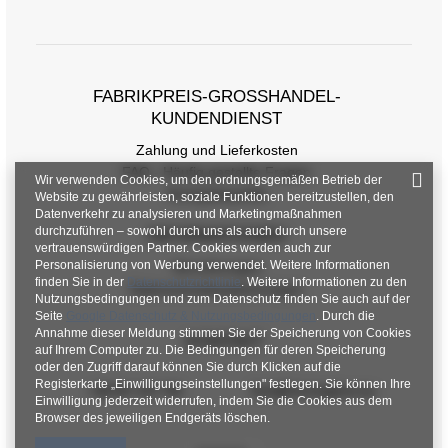
Größentabelle
Maße flach gemessen (+/- 1cm)
FABRIKPREIS-GROSSHANDEL-K
Größe
one size
UNDENDIENST
[F] Taillenumfang
58
Zahlung und Lieferkosten
FAQ - Häufig gestellte Fragen
[G] Hüftumfang
100
Wir verwenden Cookies, um den ordnungsgemäßen Betrieb der
Rückgabepolitik
Website zu gewährleisten, soziale Funktionen bereitzustellen, den
[H] Innere Beinlänge
67
Datenverkehr zu analysieren und Marketingmaßnahmen
durchzuführen – sowohl durch uns als auch durch unsere
INFORMATIONEN
[J] Gesamtlänge
96
vertrauenswürdigen Partner. Cookies werden auch zur
Personalisierung von Werbung verwendet. Weitere Informationen
Verordnungen
finden Sie in der
Datenschutzrichtlinie
. Weitere Informationen zu den
Datenschutzbestimmungen
Nutzungsbedingungen und zum Datenschutz finden Sie auch auf der
Seite
Google Datenschutz & Nutzungsbedingungen
. Durch die
Annahme dieser Meldung stimmen Sie der Speicherung von Cookies
KONTAKT
auf Ihrem Computer zu. Die Bedingungen für deren Speicherung
oder den Zugriff darauf können Sie durch Klicken auf die
Registerkarte „Einwilligungseinstellungen" festlegen. Sie können Ihre
+48 601 547 740
hurt@factoryprice.eu
Einwilligung jederzeit widerrufen, indem Sie die Cookies aus dem
Browser des jeweiligen Endgeräts löschen.