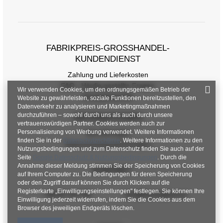
Größentabelle
Maße flach gemessen (+/- 1cm)
FABRIKPREIS-GROSSHANDEL-K
Größe
One Size
UNDENDIENST
[F] Taillenumfang
58
Zahlung und Lieferkosten
[G] Hüftumfang
100
FAQ - Häufig gestellte Fragen
Wir verwenden Cookies, um den ordnungsgemäßen Betrieb der
Rückgabepolitik
Website zu gewährleisten, soziale Funktionen bereitzustellen, den
[H] Innenbeinlänge
67
Datenverkehr zu analysieren und Marketingmaßnahmen
durchzuführen – sowohl durch uns als auch durch unsere
INFORMATIONEN
[J] Gesamtlänge
96
vertrauenswürdigen Partner. Cookies werden auch zur
Personalisierung von Werbung verwendet. Weitere Informationen
Verordnungen
finden Sie in der
Datenschutzrichtlinie
. Weitere Informationen zu den
Datenschutzbestimmungen
Nutzungsbedingungen und zum Datenschutz finden Sie auch auf der
Seite
Google Datenschutz & Nutzungsbedingungen
. Durch die
Annahme dieser Meldung stimmen Sie der Speicherung von Cookies
KONTAKT
auf Ihrem Computer zu. Die Bedingungen für deren Speicherung
oder den Zugriff darauf können Sie durch Klicken auf die
Registerkarte „Einwilligungseinstellungen" festlegen. Sie können Ihre
+48 601 547 740
hurt@factoryprice.eu
Einwilligung jederzeit widerrufen, indem Sie die Cookies aus dem
Browser des jeweiligen Endgeräts löschen.