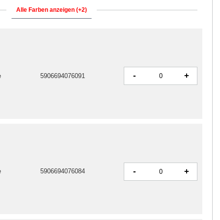
Alle Farben anzeigen (+2)
-
+
e
5906694076091
-
+
e
5906694076084