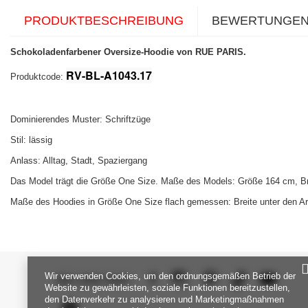
PRODUKTBESCHREIBUNG
BEWERTUNGE
Schokoladenfarbener Oversize-Hoodie von RUE PARIS.
RV-BL-A1043.17
Produktcode:
Dominierendes Muster: Schriftzüge
Stil: lässig
Anlass: Alltag, Stadt, Spaziergang
Das Model trägt die Größe One Size. Maße des Models:
Größe 164 cm, Br
Maße des Hoodies in Größe One Size flach gemessen: Breite unter den Ar
Wir verwenden Cookies, um den ordnungsgemäßen Betrieb der
SEI UNS NAH
Website zu gewährleisten, soziale Funktionen bereitzustellen,
den Datenverkehr zu analysieren und Marketingmaßnahmen