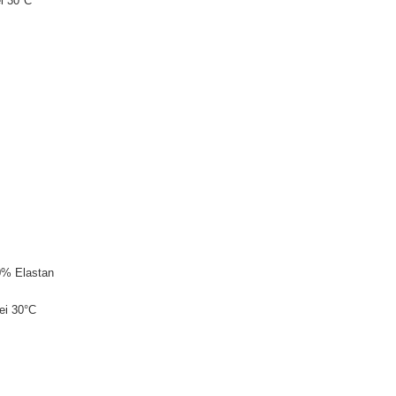
i 30°C
0% Elastan
ei 30°C