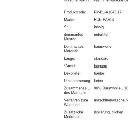
Waschanleitung: Maschinenwäsche be
Produktcode
RV-BL-A1043.17
Marke
RUE PARIS
Stil
lässig
dominantes
untertitel
Muster
Dominantes
baumwolle
Material
Länge
standard
*Ärmel
langarm
Dekolleté
haube
Umklammerung
keine
Zusammensetzung
90% Baumwolle
1
des Materials
Verfahren zum
maschinenwäsche b
Waschen
Zusätzliche
isolierung
flicken
Merkmale