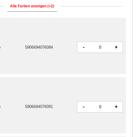
Alle Farben anzeigen (+2)
-
+
e
5906694076084
-
+
e
5906694076091