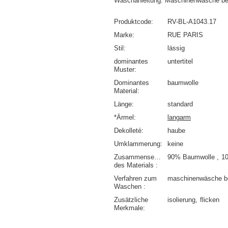
Waschanleitung: Maschinenwäsche be
Produktcode
RV-BL-A1043.17
Marke
RUE PARIS
Stil
lässig
dominantes
untertitel
Muster
Dominantes
baumwolle
Material
Länge
standard
*Ärmel
langarm
Dekolleté
haube
Umklammerung
keine
Zusammensetzung
90% Baumwolle
1
des Materials
Verfahren zum
maschinenwäsche b
Waschen
Zusätzliche
isolierung
flicken
Merkmale