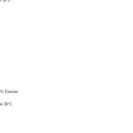
i 30°C
0% Elastan
ei 30°C