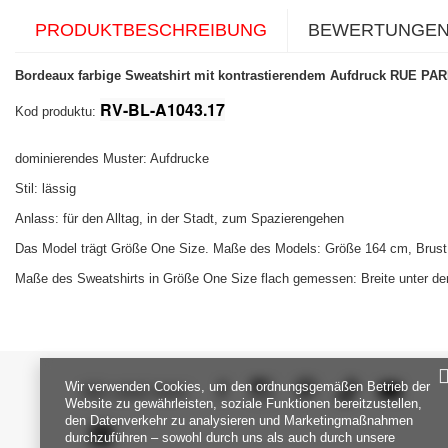
PRODUKTBESCHREIBUNG
BEWERTUNGE
Bordeaux farbige Sweatshirt mit kontrastierendem Aufdruck RUE PAR
RV-BL-A1043.17
Kod produktu:
dominierendes Muster: Aufdrucke
Stil: lässig
Anlass: für den Alltag, in der Stadt, zum Spazierengehen
Das Model trägt Größe One Size. Maße des Models:
Größe 164 cm, Brust 
Maße des Sweatshirts in Größe One Size flach gemessen: Breite unter den
Wir verwenden Cookies, um den ordnungsgemäßen Betrieb der
SEI UNS NAH
Website zu gewährleisten, soziale Funktionen bereitzustellen,
den Datenverkehr zu analysieren und Marketingmaßnahmen
durchzuführen – sowohl durch uns als auch durch unsere