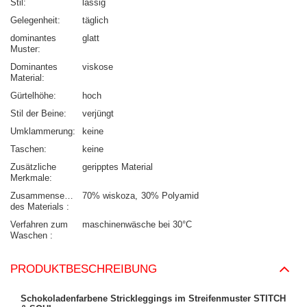
Stil
lässig
Gelegenheit
täglich
dominantes
glatt
Muster
Dominantes
viskose
Material
Gürtelhöhe
hoch
Stil der Beine
verjüngt
Umklammerung
keine
Taschen
keine
Zusätzliche
geripptes Material
Merkmale
Zusammensetzung
70% wiskoza
30% Polyamid
des Materials
Verfahren zum
maschinenwäsche bei 30°C
Waschen
PRODUKTBESCHREIBUNG
Schokoladenfarbene Strickleggings im Streifenmuster STITCH