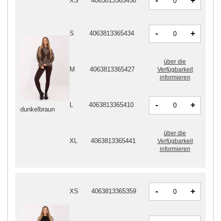
-
+
XS
4063813365458
-
+
S
4063813365434
über die
M
4063813365427
Verfügbarkeit
informieren
-
+
L
4063813365410
dunkelbraun
über die
XL
4063813365441
Verfügbarkeit
informieren
-
+
XS
4063813365359