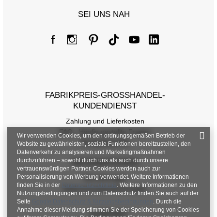
SEI UNS NAH
FABRIKPREIS-GROSSHANDEL-K
UNDENDIENST
Zahlung und Lieferkosten
FAQ - Häufig gestellte Fragen
Wir verwenden Cookies, um den ordnungsgemäßen Betrieb der
Rückgabepolitik
Website zu gewährleisten, soziale Funktionen bereitzustellen, den
Datenverkehr zu analysieren und Marketingmaßnahmen
durchzuführen – sowohl durch uns als auch durch unsere
INFORMATIONEN
vertrauenswürdigen Partner. Cookies werden auch zur
Personalisierung von Werbung verwendet. Weitere Informationen
Verordnungen
finden Sie in der
Datenschutzrichtlinie
. Weitere Informationen zu den
Datenschutzbestimmungen
Nutzungsbedingungen und zum Datenschutz finden Sie auch auf der
Seite
Google Datenschutz & Nutzungsbedingungen
. Durch die
Annahme dieser Meldung stimmen Sie der Speicherung von Cookies
KONTAKT