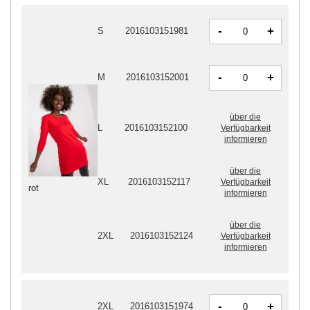
-
+
S
2016103151981
-
+
M
2016103152001
über die
L
2016103152100
Verfügbarkeit
informieren
über die
XL
2016103152117
Verfügbarkeit
rot
informieren
über die
2XL
2016103152124
Verfügbarkeit
informieren
-
+
2XL
2016103151974