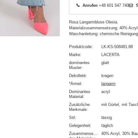
Anrufen
+48 601 547 740
S
Rosa Langarmbluse Olesia.
Materialzusammensetzung: 40% Acryl
Waschanleitung: chemische Reinigung
Produktcode
LK-KS-508481.88
Marke
LACERTA
dominantes
glatt
Muster
Dekolleté
kragen
*Ärmel
langarm
Dominantes
acryl
Material
Zusätzliche
mit Gürtel
mit Tasc
Merkmale
Stil
lässig
Gelegenheit
täglich
Zusammensetzung
40% Acryl
30% Ba