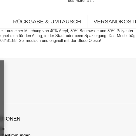
des Materials
N
RÜCKGABE & UMTAUSCH
VERSANDKOST
gestellt aus einer Mischung von 40% Acryl, 30% Baumwolle und 30% Polyeste
eignet sich für den Alltag, in der Stadt oder beim Spaziergang. Das Model tr
81.88. Sei modisch und originell mit der Bluse Olesia!
ATIONEN
gen
tzbestimmungen