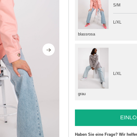
S/M
L/XL
blassrosa
L/XL
grau
EINLO
Haben Sie eine Frage? Wir helfe