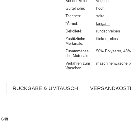
Stil der Beine
verjüngt
Gürtelhöhe
hoch
Taschen
seite
*Ärmel
langarm
Dekolleté
rundschreiben
Zusätzliche
flicken
clips
Merkmale
Zusammensetzung
50% Polyester
45%
des Materials
Verfahren zum
maschinenwäsche b
Waschen
N
RÜCKGABE & UMTAUSCH
VERSANDKOST
Griff