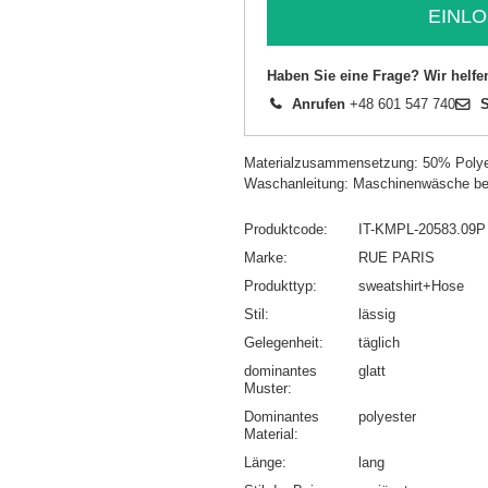
EINLO
Haben Sie eine Frage? Wir helfe
Anrufen
+48 601 547 740
S
Materialzusammensetzung: 50% Polye
Waschanleitung: Maschinenwäsche be
Produktcode
IT-KMPL-20583.09P
Marke
RUE PARIS
Produkttyp
sweatshirt+Hose
Stil
lässig
Gelegenheit
täglich
dominantes
glatt
Muster
Dominantes
polyester
Material
Länge
lang