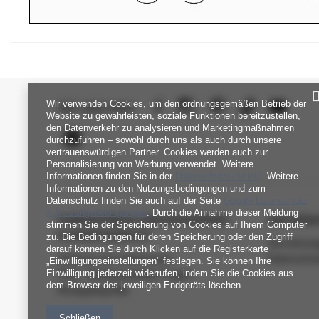
Wir verwenden Cookies, um den ordnungsgemäßen Betrieb der
SEI UNS NAH
Website zu gewährleisten, soziale Funktionen bereitzustellen,
den Datenverkehr zu analysieren und Marketingmaßnahmen
durchzuführen – sowohl durch uns als auch durch unsere
vertrauenswürdigen Partner. Cookies werden auch zur
Personalisierung von Werbung verwendet. Weitere
Informationen finden Sie in der
Datenschutzrichtlinie
. Weitere
Informationen zu den Nutzungsbedingungen und zum
Datenschutz finden Sie auch auf der Seite
Google Datenschutz
& Nutzungsbedingungen
. Durch die Annahme dieser Meldung
FABRIKPREIS-GROSSHANDEL-K
INFORM
stimmen Sie der Speicherung von Cookies auf Ihrem Computer
UNDENDIENST
zu. Die Bedingungen für deren Speicherung oder den Zugriff
Verordnun
darauf können Sie durch Klicken auf die Registerkarte
Zahlung und Lieferkosten
Datenschu
„Einwilligungseinstellungen" festlegen. Sie können Ihre
Einwilligung jederzeit widerrufen, indem Sie die Cookies aus
FAQ - Häufig gestellte Fragen
dem Browser des jeweiligen Endgeräts löschen.
Rückgabepolitik
Schließen