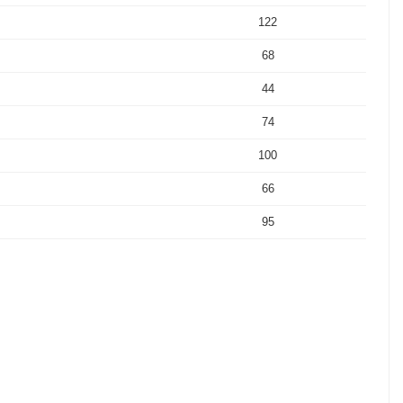
122
68
44
74
100
66
95