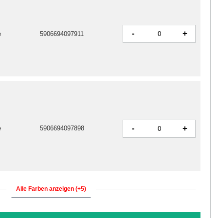
-
+
e
5906694097911
-
+
e
5906694097898
Alle Farben anzeigen (+5)