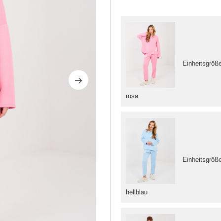
Einheitsgröß
rosa
Einheitsgröß
hellblau