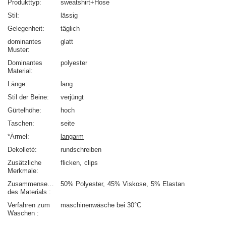
Produkttyp
sweatshirt+Hose
Stil
lässig
Gelegenheit
täglich
dominantes
glatt
Muster
Dominantes
polyester
Material
Länge
lang
Stil der Beine
verjüngt
Gürtelhöhe
hoch
Taschen
seite
*Ärmel
langarm
Dekolleté
rundschreiben
Zusätzliche
flicken
clips
Merkmale
Zusammensetzung
50% Polyester
45% Viskose
5% Elastan
des Materials
Verfahren zum
maschinenwäsche bei 30°C
Waschen