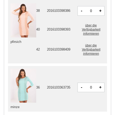
-
+
38
2016103398386
über die
40
2016103398393
Verfügbarkeit
informieren
pfirsich
über die
42
2016103398409
Verfügbarkeit
informieren
-
+
36
2016103363735
minze