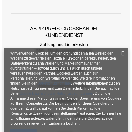
FABRIKPREIS-GROSSHANDEL-K
UNDENDIENST
Zahlung und Lieferkosten
FAQ - Häufig gestellte Fragen
Wir verwenden Cookies, um den ordnungsgemäßen Betrieb der
Rückgabepolitik
Website zu gewährleisten, soziale Funktionen bereitzustellen, den
Datenverkehr zu analysieren und Marketingmaßnahmen
durchzuführen – sowohl durch uns als auch durch unsere
INFORMATIONEN
vertrauenswürdigen Partner. Cookies werden auch zur
Personalisierung von Werbung verwendet. Weitere Informationen
Verordnungen
finden Sie in der
Datenschutzrichtlinie
. Weitere Informationen zu den
Datenschutzbestimmungen
Nutzungsbedingungen und zum Datenschutz finden Sie auch auf der
Seite
Google Datenschutz & Nutzungsbedingungen
. Durch die
Annahme dieser Meldung stimmen Sie der Speicherung von Cookies
KONTAKT
auf Ihrem Computer zu. Die Bedingungen für deren Speicherung
oder den Zugriff darauf können Sie durch Klicken auf die
Registerkarte „Einwilligungseinstellungen" festlegen. Sie können Ihre
+48 601 547 740
hurt@factoryprice.eu
Einwilligung jederzeit widerrufen, indem Sie die Cookies aus dem
Browser des jeweiligen Endgeräts löschen.