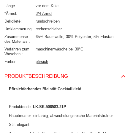
Länge
vor dem Knie
*Ärmel
3/4 Ärmel
Dekolleté
rundschreiben
Umklammerung
rechenschieber
Zusammensetzung
65% Baumwolle
30% Polyester
5% Elastan
des Materials
Verfahren zum
maschinenwäsche bei 30°C
Waschen
Farben
pfirsich
PRODUKTBESCHREIBUNG
Pfirsichfarbendes Bleistift Cocktailkleid
.
Produktcode:
LK-SK-506583.21P
Hauptmuster: einfarbig, abwechslungsreiche Materialstruktur
Stil: elegant