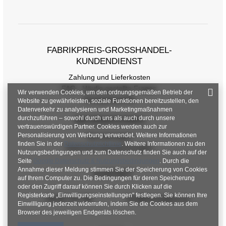
FABRIKPREIS-GROSSHANDEL-K
UNDENDIENST
Zahlung und Lieferkosten
FAQ - Häufig gestellte Fragen
Wir verwenden Cookies, um den ordnungsgemäßen Betrieb der
Rückgabepolitik
Website zu gewährleisten, soziale Funktionen bereitzustellen, den
Datenverkehr zu analysieren und Marketingmaßnahmen
durchzuführen – sowohl durch uns als auch durch unsere
INFORMATIONEN
vertrauenswürdigen Partner. Cookies werden auch zur
Personalisierung von Werbung verwendet. Weitere Informationen
Verordnungen
finden Sie in der
Datenschutzrichtlinie
. Weitere Informationen zu den
Datenschutzbestimmungen
Nutzungsbedingungen und zum Datenschutz finden Sie auch auf der
Seite
Google Datenschutz & Nutzungsbedingungen
. Durch die
Annahme dieser Meldung stimmen Sie der Speicherung von Cookies
KONTAKT
auf Ihrem Computer zu. Die Bedingungen für deren Speicherung
oder den Zugriff darauf können Sie durch Klicken auf die
Registerkarte „Einwilligungseinstellungen" festlegen. Sie können Ihre
+48 601 547 740
hurt@factoryprice.eu
Einwilligung jederzeit widerrufen, indem Sie die Cookies aus dem
Browser des jeweiligen Endgeräts löschen.