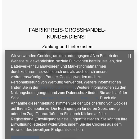
FABRIKPREIS-GROSSHANDEL-K
UNDENDIENST
Zahlung und Lieferkosten
FAQ - Häufig gestellte Fragen
Wir verwenden Cookies, um den ordnungsgemäßen Betrieb der
Rückgabepolitik
Website zu gewährleisten, soziale Funktionen bereitzustellen, den
Datenverkehr zu analysieren und Marketingmaßnahmen
durchzuführen – sowohl durch uns als auch durch unsere
INFORMATIONEN
vertrauenswürdigen Partner. Cookies werden auch zur
Personalisierung von Werbung verwendet. Weitere Informationen
Verordnungen
finden Sie in der
Datenschutzrichtlinie
. Weitere Informationen zu den
Datenschutzbestimmungen
Nutzungsbedingungen und zum Datenschutz finden Sie auch auf der
Seite
Google Datenschutz & Nutzungsbedingungen
. Durch die
Annahme dieser Meldung stimmen Sie der Speicherung von Cookies
KONTAKT
auf Ihrem Computer zu. Die Bedingungen für deren Speicherung
oder den Zugriff darauf können Sie durch Klicken auf die
Registerkarte „Einwilligungseinstellungen" festlegen. Sie können Ihre
+48 601 547 740
hurt@factoryprice.eu
Einwilligung jederzeit widerrufen, indem Sie die Cookies aus dem
Browser des jeweiligen Endgeräts löschen.