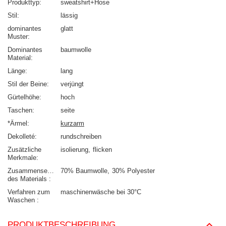
Produkttyp
sweatshirt+Hose
Stil
lässig
dominantes
glatt
Muster
Dominantes
baumwolle
Material
Länge
lang
Stil der Beine
verjüngt
Gürtelhöhe
hoch
Taschen
seite
*Ärmel
kurzarm
Dekolleté
rundschreiben
Zusätzliche
isolierung
flicken
Merkmale
Zusammensetzung
70% Baumwolle
30% Polyester
des Materials
Verfahren zum
maschinenwäsche bei 30°C
Waschen
PRODUKTBESCHREIBUNG