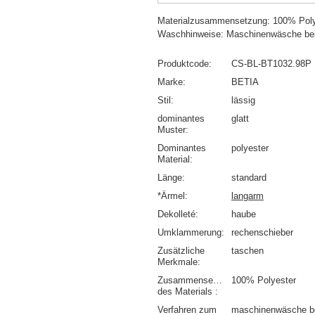
Materialzusammensetzung: 100% Poly
Waschhinweise: Maschinenwäsche be
Produktcode
CS-BL-BT1032.98P
Marke
BETIA
Stil
lässig
dominantes
glatt
Muster
Dominantes
polyester
Material
Länge
standard
*Ärmel
langarm
Dekolleté
haube
Umklammerung
rechenschieber
Zusätzliche
taschen
Merkmale
Zusammensetzung
100% Polyester
des Materials
Verfahren zum
maschinenwäsche b