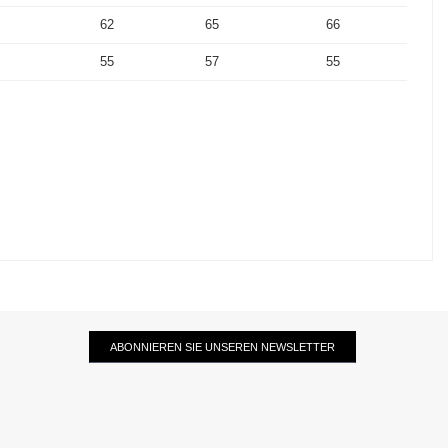
62
65
66
55
57
55
ABONNIEREN SIE UNSEREN NEWSLETTER