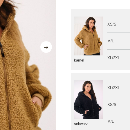
XS/S
M/L
XL/2XL
kamel
XL/2XL
XS/S
M/L
schwarz