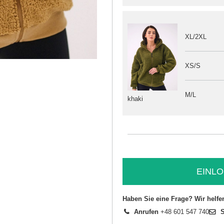
XL/2XL
XS/S
M/L
khaki
EINLO
Haben Sie eine Frage? Wir helfe
Anrufen
+48 601 547 740
S