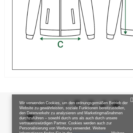
Wir verwenden Cookies, um den ordnungsgemäßen Betrieb der
SEI UNS NAH
Website zu gewährleisten, soziale Funktionen bereitzustellen,
den Datenverkehr zu analysieren und Marketingmaßnahmen
durchzuführen – sowohl durch uns als auch durch unsere
vertrauenswürdigen Partner. Cookies werden auch zur
Personalisierung von Werbung verwendet. Weitere