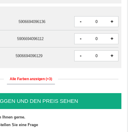
-
+
5906694096136
-
+
5906694096112
-
+
5906694096129
Alle Farben anzeigen (+3)
GGEN UND DEN PREIS SEHEN
n Ihnen gerne.
tellen Sie eine Frage