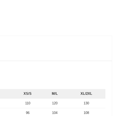
XS/S
M/L
XL/2XL
110
120
130
96
104
108