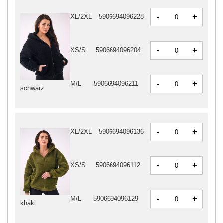
-
+
XL/2XL
5906694096228
-
+
XS/S
5906694096204
-
+
M/L
5906694096211
schwarz
-
+
XL/2XL
5906694096136
-
+
XS/S
5906694096112
-
+
M/L
5906694096129
khaki