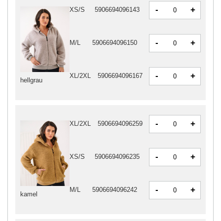
-
+
XS/S
5906694096143
-
+
M/L
5906694096150
-
+
XL/2XL
5906694096167
hellgrau
-
+
XL/2XL
5906694096259
-
+
XS/S
5906694096235
-
+
M/L
5906694096242
kamel