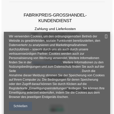
FABRIKPREIS-GROSSHANDEL-K
UNDENDIENST
Zahlung und Lieferkosten
FAQ - Häufig gestellte Fragen
Wir verwenden Cookies, um den ordnungsgemäßen Betrieb der
Rückgabepolitik
Website zu gewährleisten, soziale Funktionen bereitzustellen, den
Datenverkehr zu analysieren und Marketingmaßnahmen
durchzuführen – sowohl durch uns als auch durch unsere
INFORMATIONEN
vertrauenswürdigen Partner. Cookies werden auch zur
Personalisierung von Werbung verwendet. Weitere Informationen
Verordnungen
finden Sie in der
Datenschutzrichtlinie
. Weitere Informationen zu den
Datenschutzbestimmungen
Nutzungsbedingungen und zum Datenschutz finden Sie auch auf der
Seite
Google Datenschutz & Nutzungsbedingungen
. Durch die
Annahme dieser Meldung stimmen Sie der Speicherung von Cookies
KONTAKT
auf Ihrem Computer zu. Die Bedingungen für deren Speicherung
oder den Zugriff darauf können Sie durch Klicken auf die
Registerkarte „Einwilligungseinstellungen" festlegen. Sie können Ihre
+48 601 547 740
hurt@factoryprice.eu
Einwilligung jederzeit widerrufen, indem Sie die Cookies aus dem
Browser des jeweiligen Endgeräts löschen.
Schließen