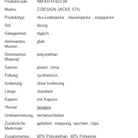
Produktcode
NM-KR-H-923.94
Marke
Z-DESIGN JACKE STIL
Produkttyp
öko-Lederjacke
daunenjacke
steppjacke
Stil
lässig
Gelegenheit
täglich
dominantes
glatt
Muster
Dominantes
polyurethan
Material
Saison
jesień
zima
Füllung
synthetisch
Isolierung
ohne Isolierung
Länge
standard
Kapern
mit Kapuze
*Ärmel
langarm
Umklammerung
rechenschieber
Zusätzliche
gefüttert
steppung
taschen
clips
Merkmale
Zusammensetzung
60% Polyurethan
40% Polyester