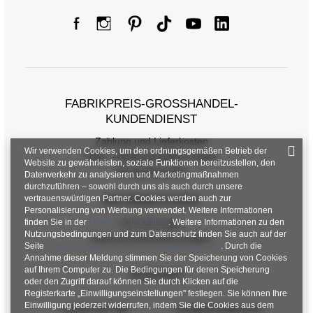
FABRIKPREIS-GROSSHANDEL-K
UNDENDIENST
Zahlung und Lieferkosten
Wir verwenden Cookies, um den ordnungsgemäßen Betrieb der
FAQ - Häufig gestellte Fragen
Website zu gewährleisten, soziale Funktionen bereitzustellen, den
Rückgabepolitik
Datenverkehr zu analysieren und Marketingmaßnahmen
durchzuführen – sowohl durch uns als auch durch unsere
vertrauenswürdigen Partner. Cookies werden auch zur
INFORMATIONEN
Personalisierung von Werbung verwendet. Weitere Informationen
finden Sie in der
Datenschutzrichtlinie
Verordnungen
. Weitere Informationen zu den
Nutzungsbedingungen und zum Datenschutz finden Sie auch auf der
Datenschutzbestimmungen
Seite
Google Datenschutz & Nutzungsbedingungen
. Durch die
Annahme dieser Meldung stimmen Sie der Speicherung von Cookies
auf Ihrem Computer zu. Die Bedingungen für deren Speicherung
KONTAKT
oder den Zugriff darauf können Sie durch Klicken auf die
Registerkarte „Einwilligungseinstellungen" festlegen. Sie können Ihre
Einwilligung jederzeit widerrufen, indem Sie die Cookies aus dem
+48 601 547 740
hurt@factoryprice.eu