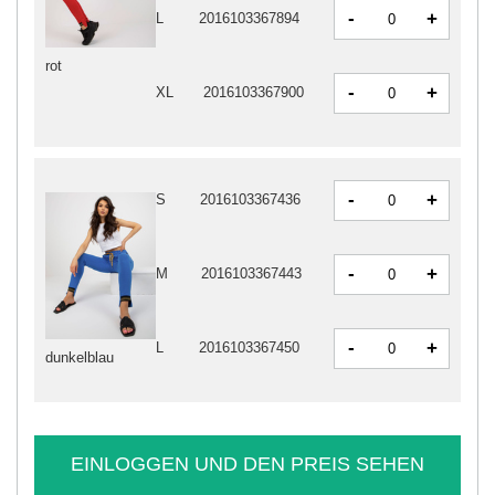
-
+
L
2016103367894
rot
-
+
XL
2016103367900
-
+
S
2016103367436
-
+
M
2016103367443
-
+
L
2016103367450
dunkelblau
EINLOGGEN UND DEN PREIS SEHEN