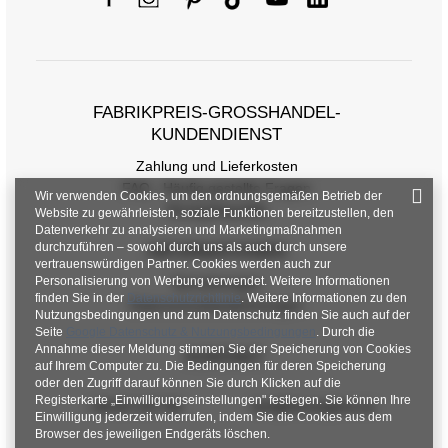
FABRIKPREIS-GROSSHANDEL-K
UNDENDIENST
Zahlung und Lieferkosten
FAQ - Häufig gestellte Fragen
Wir verwenden Cookies, um den ordnungsgemäßen Betrieb der
Rückgabepolitik
Website zu gewährleisten, soziale Funktionen bereitzustellen, den
Datenverkehr zu analysieren und Marketingmaßnahmen
durchzuführen – sowohl durch uns als auch durch unsere
INFORMATIONEN
vertrauenswürdigen Partner. Cookies werden auch zur
Personalisierung von Werbung verwendet. Weitere Informationen
Verordnungen
finden Sie in der
Datenschutzrichtlinie
. Weitere Informationen zu den
Datenschutzbestimmungen
Nutzungsbedingungen und zum Datenschutz finden Sie auch auf der
Seite
Google Datenschutz & Nutzungsbedingungen
. Durch die
Annahme dieser Meldung stimmen Sie der Speicherung von Cookies
KONTAKT
auf Ihrem Computer zu. Die Bedingungen für deren Speicherung
oder den Zugriff darauf können Sie durch Klicken auf die
Registerkarte „Einwilligungseinstellungen" festlegen. Sie können Ihre
+48 601 547 740
hurt@factoryprice.eu
Einwilligung jederzeit widerrufen, indem Sie die Cookies aus dem
Browser des jeweiligen Endgeräts löschen.