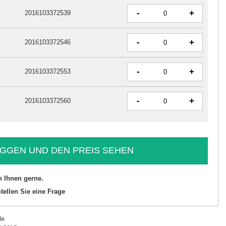
-
+
2016103372539
-
+
2016103372546
-
+
2016103372553
-
+
2016103372560
GGEN UND DEN PREIS SEHEN
n Ihnen gerne.
tellen Sie eine Frage
le