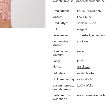
Waschhinweise: Maschinenwäsche be
Produktcode
LK-BZ-506489.75
Marke
LACERTA
Produkttyp
schicke Bluse
Stil
elegant
Gelegenheit
zur Arbeit
ernennun
dominantes
stickerei
Muster
Dominantes
wolle
Material
Länge
kurz
*Ärmel
3/4 Ärmel
Dekolleté
rundschreiben
Umklammerung
verbindlich
Zusammensetzung
100% Wolle
des Materials
Verfahren zum
maschinenwäsche b
Waschen