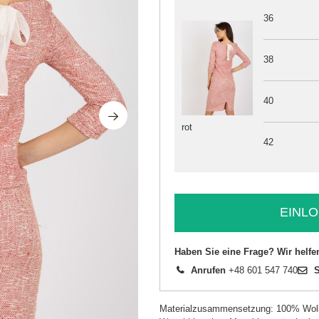
36
38
40
rot
42
EINLO
Haben Sie eine Frage? Wir helfe
Anrufen
+48 601 547 740
S
Materialzusammensetzung: 100% Wol