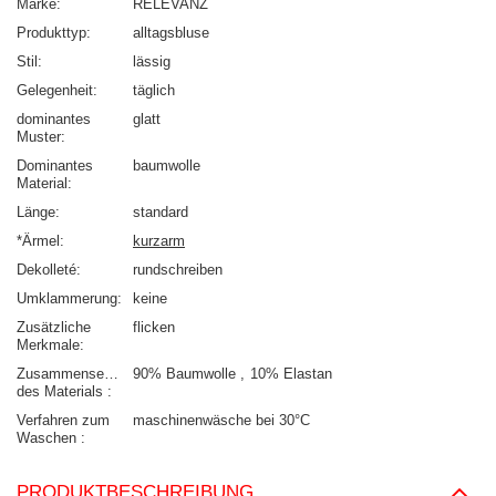
Marke
RELEVANZ
Produkttyp
alltagsbluse
Stil
lässig
Gelegenheit
täglich
dominantes
glatt
Muster
Dominantes
baumwolle
Material
Länge
standard
*Ärmel
kurzarm
Dekolleté
rundschreiben
Umklammerung
keine
Zusätzliche
flicken
Merkmale
Zusammensetzung
90% Baumwolle
10% Elastan
des Materials
Verfahren zum
maschinenwäsche bei 30°C
Waschen
PRODUKTBESCHREIBUNG