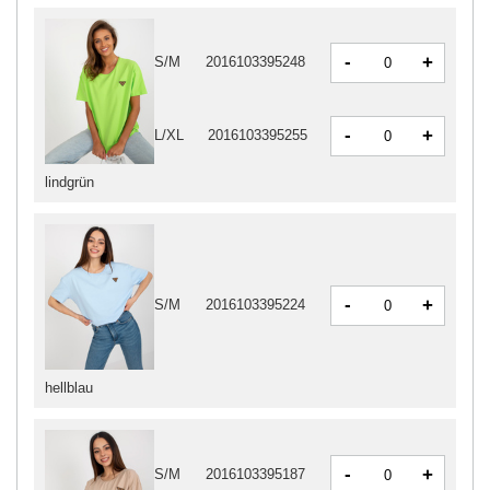
-
+
S/M
2016103395248
-
+
L/XL
2016103395255
lindgrün
-
+
S/M
2016103395224
hellblau
-
+
S/M
2016103395187