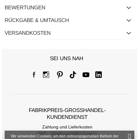
BEWERTUNGEN
RÜCKGABE & UMTAUSCH
VERSANDKOSTEN
SEI UNS NAH
Größentabelle
Maße flach gemessen (+/- 1cm)
Größe
S/M
L/XL
FABRIKPREIS-GROSSHANDEL-K
[A] Brustumfang
114
118
UNDENDIENST
[C] Hüftumfang
108
110
Zahlung und Lieferkosten
FAQ - Häufig gestellte Fragen
[D] Gesamtlänge
63
65
Wir verwenden Cookies, um den ordnungsgemäßen Betrieb der