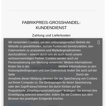
Maße flach gemessen (+/- 1 cm)
Größe
S/M
L/XL
FABRIKPREIS-GROSSHANDEL-K
[A] Brustumfang
114
118
UNDENDIENST
[C] Hüftumfang
108
110
Zahlung und Lieferkosten
FAQ - Häufig gestellte Fragen
[D] Gesamtlänge
63
65
Wir verwenden Cookies, um den ordnungsgemäßen Betrieb der
Rückgabepolitik
Website zu gewährleisten, soziale Funktionen bereitzustellen, den
Datenverkehr zu analysieren und Marketingmaßnahmen
[E] Ärmellänge
17
19
durchzuführen – sowohl durch uns als auch durch unsere
INFORMATIONEN
vertrauenswürdigen Partner. Cookies werden auch zur
Personalisierung von Werbung verwendet. Weitere Informationen
Verordnungen
finden Sie in der
Datenschutzrichtlinie
. Weitere Informationen zu den
Datenschutzbestimmungen
Nutzungsbedingungen und zum Datenschutz finden Sie auch auf der
Seite
Google Datenschutz & Nutzungsbedingungen
. Durch die
Annahme dieser Meldung stimmen Sie der Speicherung von Cookies
KONTAKT
auf Ihrem Computer zu. Die Bedingungen für deren Speicherung
oder den Zugriff darauf können Sie durch Klicken auf die
Registerkarte „Einwilligungseinstellungen" festlegen. Sie können Ihre
+48 601 547 740
hurt@factoryprice.eu
Einwilligung jederzeit widerrufen, indem Sie die Cookies aus dem
Browser des jeweiligen Endgeräts löschen.