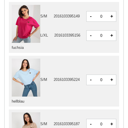
-
+
S/M
2016103395149
-
+
L/XL
2016103395156
fuchsia
-
+
S/M
2016103395224
hellblau
-
+
S/M
2016103395187