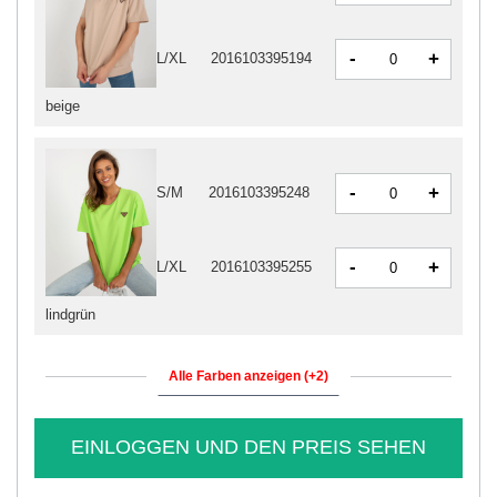
-
+
L/XL
2016103395194
beige
-
+
S/M
2016103395248
-
+
L/XL
2016103395255
lindgrün
Alle Farben anzeigen (+2)
EINLOGGEN UND DEN PREIS SEHEN