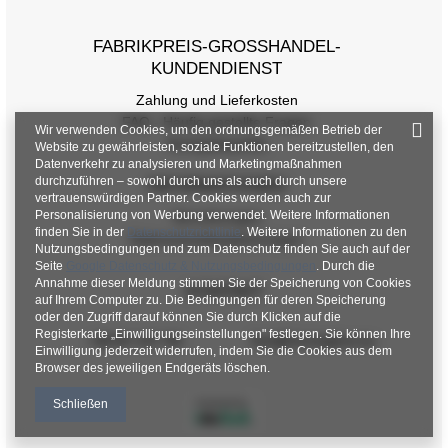
FABRIKPREIS-GROSSHANDEL-K
UNDENDIENST
Zahlung und Lieferkosten
FAQ - Häufig gestellte Fragen
Wir verwenden Cookies, um den ordnungsgemäßen Betrieb der
Rückgabepolitik
Website zu gewährleisten, soziale Funktionen bereitzustellen, den
Datenverkehr zu analysieren und Marketingmaßnahmen
durchzuführen – sowohl durch uns als auch durch unsere
INFORMATIONEN
vertrauenswürdigen Partner. Cookies werden auch zur
Personalisierung von Werbung verwendet. Weitere Informationen
Verordnungen
finden Sie in der
Datenschutzrichtlinie
. Weitere Informationen zu den
Datenschutzbestimmungen
Nutzungsbedingungen und zum Datenschutz finden Sie auch auf der
Seite
Google Datenschutz & Nutzungsbedingungen
. Durch die
Annahme dieser Meldung stimmen Sie der Speicherung von Cookies
KONTAKT
auf Ihrem Computer zu. Die Bedingungen für deren Speicherung
oder den Zugriff darauf können Sie durch Klicken auf die
Registerkarte „Einwilligungseinstellungen" festlegen. Sie können Ihre
+48 601 547 740
hurt@factoryprice.eu
Einwilligung jederzeit widerrufen, indem Sie die Cookies aus dem
Browser des jeweiligen Endgeräts löschen.
Schließen