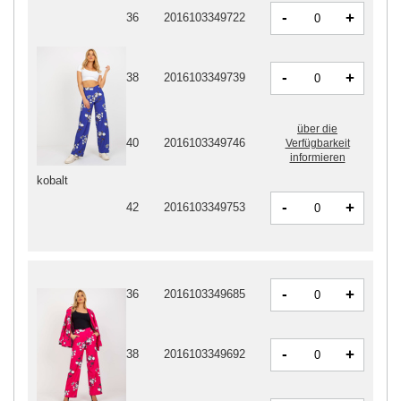
-
+
36
2016103349722
-
+
38
2016103349739
über die
40
2016103349746
Verfügbarkeit
informieren
kobalt
-
+
42
2016103349753
-
+
36
2016103349685
-
+
38
2016103349692