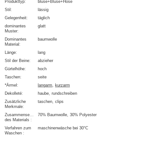
Produkttyp
bluse+Bluse+Hose
Stil
lässig
Gelegenheit
täglich
dominantes
glatt
Muster
Dominantes
baumwolle
Material
Länge
lang
Stil der Beine
abzieher
Gürtelhöhe
hoch
Taschen
seite
*Ärmel
langarm
kurzarm
Dekolleté
haube
rundschreiben
Zusätzliche
taschen
clips
Merkmale
Zusammensetzung
70% Baumwolle
30% Polyester
des Materials
Verfahren zum
maschinenwäsche bei 30°C
Waschen