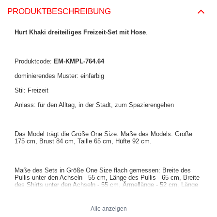
PRODUKTBESCHREIBUNG
Hurt Khaki dreiteiliges Freizeit-Set mit Hose
.
Produktcode:
EM-KMPL-764.64
dominierendes Muster: einfarbig
Stil: Freizeit
Anlass: für den Alltag, in der Stadt, zum Spazierengehen
Das Model trägt die Größe One Size. Maße des Models: Größe
175 cm, Brust 84 cm, Taille 65 cm, Hüfte 92 cm.
Maße des Sets in Größe One Size flach gemessen: Breite des
Pullis unter den Achseln - 55 cm, Länge des Pullis - 65 cm, Breite
des Shirts unter den Achseln - 55 cm, Ärmellänge - 52 cm, Länge
des Shirts - 75 cm, Breite der Hose in der Taille - 34 cm, Höhe des
Bundes - 30 cm, Länge der Hose - 95 cm.
Alle anzeigen