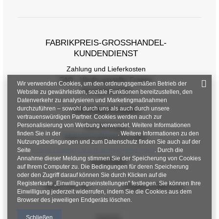
FABRIKPREIS-GROSSHANDEL-K
UNDENDIENST
Zahlung und Lieferkosten
FAQ - Häufig gestellte Fragen
Wir verwenden Cookies, um den ordnungsgemäßen Betrieb der
Rückgabepolitik
Website zu gewährleisten, soziale Funktionen bereitzustellen, den
Datenverkehr zu analysieren und Marketingmaßnahmen
durchzuführen – sowohl durch uns als auch durch unsere
INFORMATIONEN
vertrauenswürdigen Partner. Cookies werden auch zur
Personalisierung von Werbung verwendet. Weitere Informationen
Verordnungen
finden Sie in der
Datenschutzrichtlinie
. Weitere Informationen zu den
Datenschutzbestimmungen
Nutzungsbedingungen und zum Datenschutz finden Sie auch auf der
Seite
Google Datenschutz & Nutzungsbedingungen
. Durch die
Annahme dieser Meldung stimmen Sie der Speicherung von Cookies
KONTAKT
auf Ihrem Computer zu. Die Bedingungen für deren Speicherung
oder den Zugriff darauf können Sie durch Klicken auf die
Registerkarte „Einwilligungseinstellungen" festlegen. Sie können Ihre
+48 601 547 740
hurt@factoryprice.eu
Einwilligung jederzeit widerrufen, indem Sie die Cookies aus dem
Browser des jeweiligen Endgeräts löschen.
Schließen