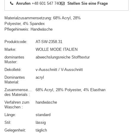
Anrufen
+48 601 547 740
Stellen Sie eine Frage
Materialzusammensetzung: 68% Acryl, 28%
Polyester, 4% Spandex
Pflegehinweis: Handwäsche
Produktcode
AT-SW-2358.31
Marke
WOLLE MODE ITALIEN
dominantes
abwechslungsreiche Stofftextur
Muster
Dekolleté
v-Ausschnitt / V-Ausschnitt
Dominantes
acryl
Material
Zusammensetzung
68% Acryl
28% Polyester
4% Elasthan
des Materials
Verfahren zum
handwäsche
Waschen
Länge
standard
Stil
lässig
Gelegenheit
täglich