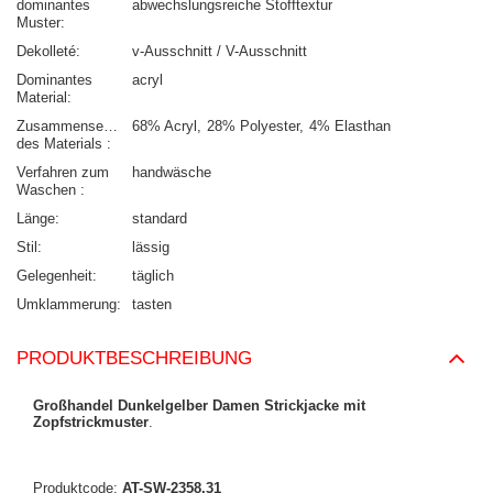
dominantes
abwechslungsreiche Stofftextur
Muster
Dekolleté
v-Ausschnitt / V-Ausschnitt
Dominantes
acryl
Material
Zusammensetzung
68% Acryl
28% Polyester
4% Elasthan
des Materials
Verfahren zum
handwäsche
Waschen
Länge
standard
Stil
lässig
Gelegenheit
täglich
Umklammerung
tasten
PRODUKTBESCHREIBUNG
Großhandel Dunkelgelber Damen Strickjacke mit
Zopfstrickmuster
.
Produktcode:
AT-SW-2358.31