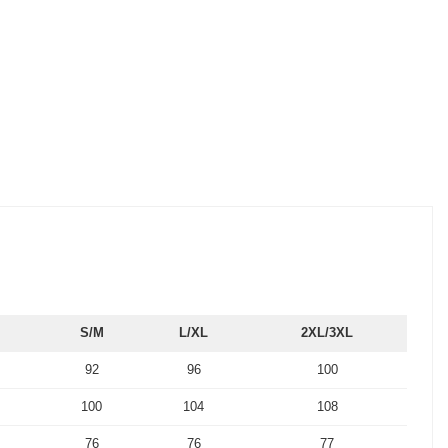
S/M
L/XL
2XL/3XL
92
96
100
100
104
108
76
76
77