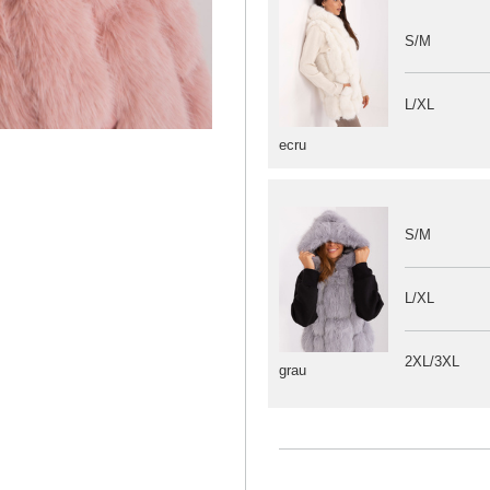
S/M
L/XL
ecru
S/M
L/XL
2XL/3XL
grau