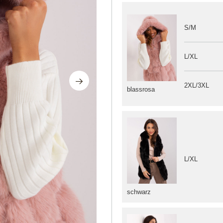
S/M
L/XL
2XL/3XL
blassrosa
L/XL
schwarz