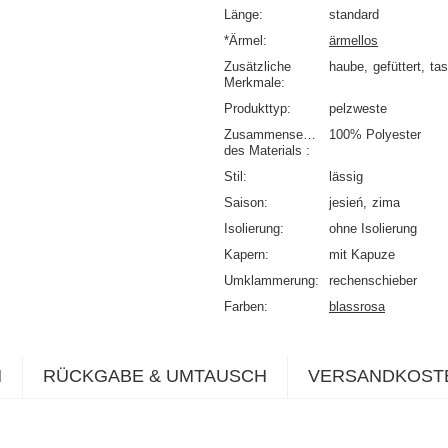
Länge
standard
*Ärmel
ärmellos
Zusätzliche
haube
gefüttert
ta
Merkmale
Produkttyp
pelzweste
Zusammensetzung
100% Polyester
des Materials
Stil
lässig
Saison
jesień
zima
Isolierung
ohne Isolierung
Kapern
mit Kapuze
Umklammerung
rechenschieber
Farben
blassrosa
N
RÜCKGABE & UMTAUSCH
VERSANDKOST